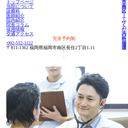
トップページ
市
当院について
南
診療科
区
医師紹介
｜
院内紹介
ふ
院長コラム
く
採用情報
だ
交通アクセス
内
完全予約制
科
;
092-552-1122
循
〒811-1362 福岡県福岡市南区長住2丁目1-11
環