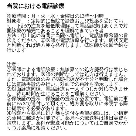
当院における電話診療
診療時間：月・火・水・金曜日の13時〜14時
対象者 ：定期的に当院で診療および投薬を受けてお
り、下記の注意を最低限理解して電話診療はあくまで対
面診療の補完であることを理解できている者
方法：①上記の時間に当院へ電話し、電話診療希望の旨
伝えください。②医師が電話診療を行います。病状安定
と判断すれば処方箋を発行します。③医師が次回予約を
行います
注意：
①医師による電話診療：無診察での処方箋発行は禁じら
れております。医師の判断なしでは処方は行えません。
また、電話診療のみで病態把握が不十分と判断した場合
には電話再診のみ行い、対面での再診を指示します。
②対面診療同様、電話診療も一人ずつしか対応できませ
ん。待ち時間が生じることをご理解ください。
③保険証の提示：保険証の提示が必要です。電話前に事
前にFAXで送付して頂くか、処方箋を取りに来院する際
に提示する必要があります。
④当院から薬局に処方箋を送付を希望の際には、ご指定
の薬局に郵送が可能です。薬局への郵送料は後日実費を
請求します。薬剤が郵送可能かについてはご自身でかか
りつけ薬局に相談ください。